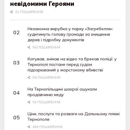
невідомими Героями
21 ПОШИРЕННЯ
Незаконна вирубка у парку «Загребелля»:
судитимуть голову громади за знищення
дерев і підробку документів
56 ПОШИРЕННЯ
Катував, знімав на відео та брехав поліції: у
Тернополі постане перед судом
підозрюваний у жорстокому вбивстві
56 ПОШИРЕННЯ
На Тернопільщині шахраї ошукали
продавчиню меду
54 ПОШИРЕННЯ
Ціни, послуги та розваги на Дальньому пляжі
Тернополя
494 ПОШИРЕННЯ