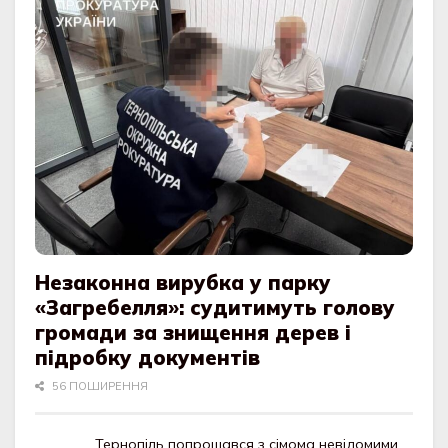
Незаконна вирубка у парку
«Загребелля»: судитимуть голову
громади за знищення дерев і
підробку документів
56 ПОШИРЕННЯ
Тернопіль попрощався з сімома невідомими