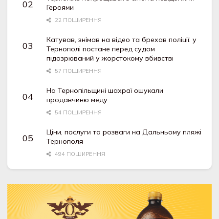
Героями
22 ПОШИРЕННЯ
Катував, знімав на відео та брехав поліції: у
Тернополі постане перед судом
підозрюваний у жорстокому вбивстві
57 ПОШИРЕННЯ
На Тернопільщині шахраї ошукали
продавчиню меду
54 ПОШИРЕННЯ
Ціни, послуги та розваги на Дальньому пляжі
Тернополя
494 ПОШИРЕННЯ