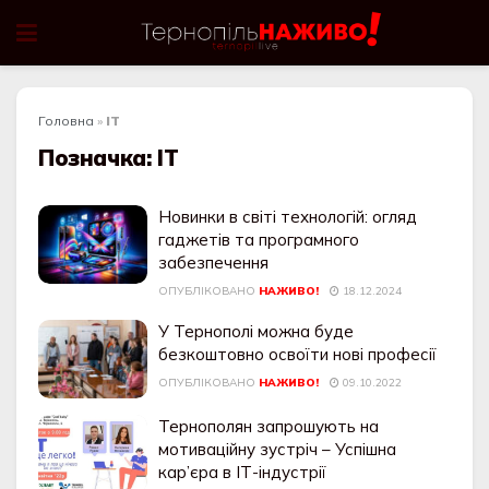
Головна
»
ІТ
Позначка:
ІТ
Новинки в світі технологій: огляд
гаджетів та програмного
забезпечення
ОПУБЛІКОВАНО
НАЖИВО!
18.12.2024
У Тернополі можна буде
безкоштовно освоїти нові професії
ОПУБЛІКОВАНО
НАЖИВО!
09.10.2022
Тернополян запрошують на
мотиваційну зустріч – Успішна
кар’єра в ІТ-індустрії