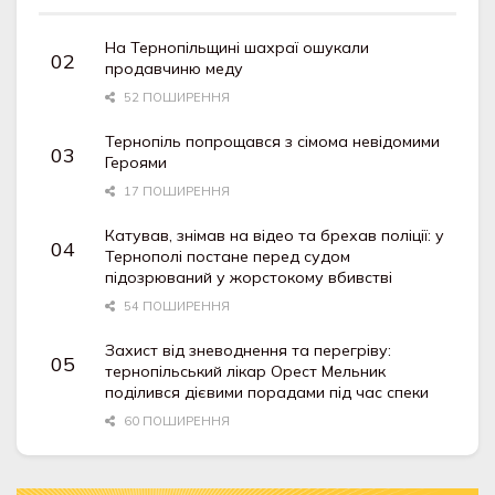
На Тернопільщині шахраї ошукали
продавчиню меду
52 ПОШИРЕННЯ
Тернопіль попрощався з сімома невідомими
Героями
17 ПОШИРЕННЯ
Катував, знімав на відео та брехав поліції: у
Тернополі постане перед судом
підозрюваний у жорстокому вбивстві
54 ПОШИРЕННЯ
Захист від зневоднення та перегріву:
тернопільський лікар Орест Мельник
поділився дієвими порадами під час спеки
60 ПОШИРЕННЯ