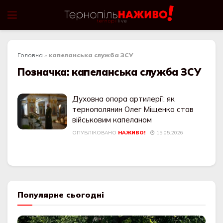
Головна
»
капеланська служба ЗСУ
Позначка:
капеланська служба ЗСУ
Духовна опора артилерії: як
тернополянин Олег Міщенко став
військовим капеланом
ОПУБЛІКОВАНО
НАЖИВО!
15.05.2026
Популярне сьогодні