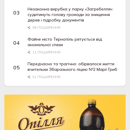
Незаконна вирубка у парку «Загребелля»:
судитимуть голову громади за знищення
дерев і підробку документів
58 ПОШИРЕННЯ
Файне місто Тернопіль рятується від
аномальної спеки
11 ПОШИРЕННЯ
Передчасно та трагічно: обірвалося життя
вчительки Збаразького ліцею №2 Марії Гриб
51 ПОШИРЕННЯ