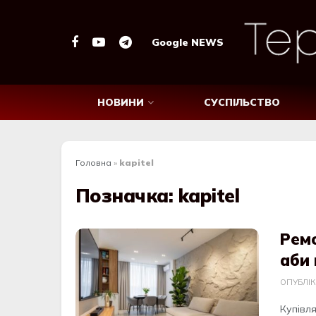
Google NEWS
НОВИНИ
СУСПІЛЬСТВО
Головна
»
kapitel
Позначка:
kapitel
Ремо
аби 
ОПУБЛІ
Купівл