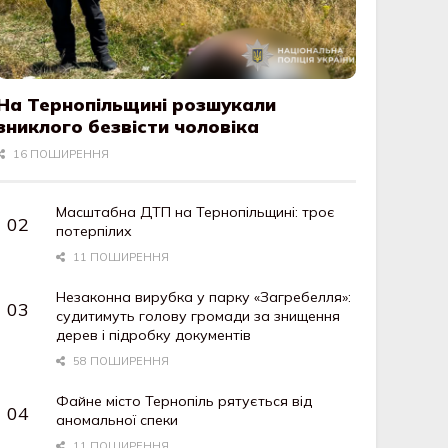
На Тернопільщині розшукали
зниклого безвісти чоловіка
16 ПОШИРЕННЯ
Масштабна ДТП на Тернопільщині: троє
потерпілих
11 ПОШИРЕННЯ
Незаконна вирубка у парку «Загребелля»:
судитимуть голову громади за знищення
дерев і підробку документів
58 ПОШИРЕННЯ
Файне місто Тернопіль рятується від
аномальної спеки
11 ПОШИРЕННЯ