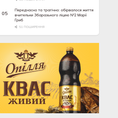
Передчасно та трагічно: обірвалося життя
вчительки Збаразького ліцею №2 Марії
Гриб
51 ПОШИРЕННЯ