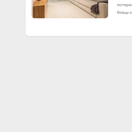
лотере
більш-м