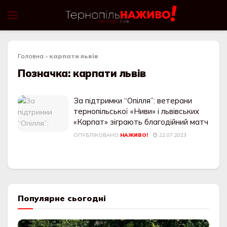
Головна
»
карпати львів
Позначка:
карпати львів
За підтримки “Опілля”: ветерани
тернопільської «Ниви» і львівських
«Карпат» зіграють благодійний матч
ОПУБЛІКОВАНО
НАЖИВО!
22.07.2023
Популярне сьогодні