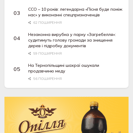
ССО – 10 років: легендарна «Пісня буде поміж
нас» у виконанні спецпризначенців
62 ПОШИРЕННЯ
Незаконна вирубка у парку «Загребелля»:
судитимуть голову громади за знищення
дерев і підробку документів
59 ПОШИРЕННЯ
На Тернопільщині шахраї ошукали
продавчиню меду
56 ПОШИРЕННЯ