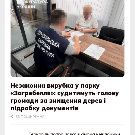
Незаконна вирубка у парку
«Загребелля»: судитимуть голову
громади за знищення дерев і
підробку документів
55 ПОШИРЕННЯ
Тернопіль попрощався з сімома невідомими