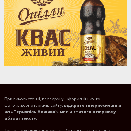
При використанні, передруку інформаційних та
фото-,відеоматеріалів сайту,
відкрите гіперпосилання
на «Тернопіль Наживо!» має міститися в першому
абзаці тексту
.
Точка зору редакції може не збігатися з точкою зору