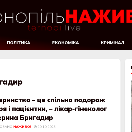
ПОЛІТИКА
ЕКОНОМІКА
КРИМІНАЛ
гадир
еринство – це спільна подорож
ря і пацієнтки, – лікар-гінеколог
ерина Бригадир
КОВАНО
НАЖИВО!
20.10.2025