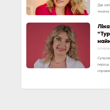
Дві зап
тисяча 
Ліка
“Тур
най
ОПУБЛІ
Супров
період 
справжн