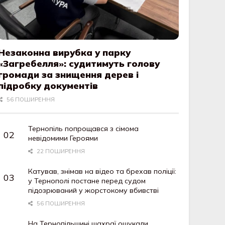
Незаконна вирубка у парку
«Загребелля»: судитимуть голову
громади за знищення дерев і
підробку документів
56 ПОШИРЕННЯ
Тернопіль попрощався з сімома
невідомими Героями
22 ПОШИРЕННЯ
Катував, знімав на відео та брехав поліції:
у Тернополі постане перед судом
підозрюваний у жорстокому вбивстві
56 ПОШИРЕННЯ
На Тернопільщині шахраї ошукали