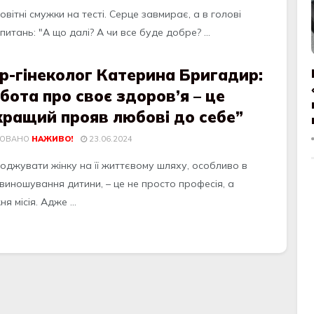
овітні смужки на тесті. Серце завмирає, а в голові
питань: "А що далі? А чи все буде добре? ...
р-гінеколог Катерина Бригадир:
бота про своє здоров’я – це
кращий прояв любові до себе”
КОВАНО
НАЖИВО!
23.06.2024
оджувати жінку на її життєвому шляху, особливо в
виношування дитини, – це не просто професія, а
я місія. Адже ...