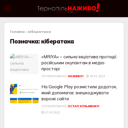
Головна
»
кібератака
Позначка:
кібератака
«MRIYA» – сильна ініціатива протидії
російським окупантам в медіа-
просторі
ОПУБЛІКОВАНО
НАЖИВО!
18.02.2023
На Google Play розмістили додаток,
який допомагає знешкоджувати
ворожі сайти
ОПУБЛІКОВАНО
ОСТАП КУЗЬМЕНКО
07.03.2022