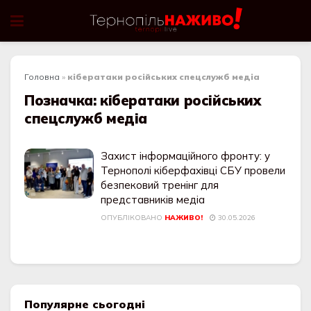
Головна
»
кібератаки російських спецслужб медіа
Позначка:
кібератаки російських
спецслужб медіа
Захист інформаційного фронту: у
Тернополі кіберфахівці СБУ провели
безпековий тренінг для
представників медіа
ОПУБЛІКОВАНО
НАЖИВО!
30.05.2026
Популярне сьогодні