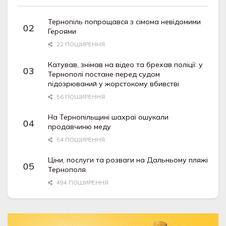
Тернопіль попрощався з сімома невідомими
Героями
22 ПОШИРЕННЯ
Катував, знімав на відео та брехав поліції: у
Тернополі постане перед судом
підозрюваний у жорстокому вбивстві
56 ПОШИРЕННЯ
На Тернопільщині шахраї ошукали
продавчиню меду
54 ПОШИРЕННЯ
Ціни, послуги та розваги на Дальньому пляжі
Тернополя
494 ПОШИРЕННЯ