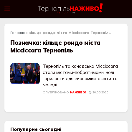
Головна
»
кільце рондо міста Міссіссаґа Тернопіль
Позначка:
кільце рондо міста
Міссіссаґа Тернопіль
Тернопіль та канадська Міссіссаґа
стали містами-побратимами: нові
горизонти для економіки, освіти та
молоді
ОПУБЛІКОВАНО
НАЖИВО!
30.05.2026
Популярне сьогодні