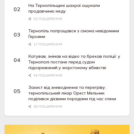
На Тернопільщині шахраї ошукали
продавчиню меду
52 ПОШИРЕННЯ
Тернопіль попрощався з сімома невідомими
Героями
17 ПОШИРЕННЯ
Катував, знімав на відео та брехав поліції: у
Тернополі постане перед судом
підозрюваний у жорстокому вбивстві
54 ПОШИРЕННЯ
Захист від зневоднення та перегріву:
тернопільський лікар Орест Мельник
поділився дієвими порадами під час спеки
60 ПОШИРЕННЯ