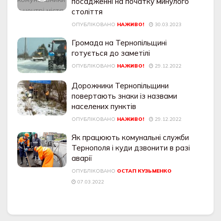
посадженні на початку минулого
століття
ОПУБЛІКОВАНО
НАЖИВО!
30.03.2023
Громада на Тернопільщині
готується до заметілі
ОПУБЛІКОВАНО
НАЖИВО!
29.12.2022
Дорожники Тернопільщини
повертають знаки із назвами
населених пунктів
ОПУБЛІКОВАНО
НАЖИВО!
29.12.2022
Як працюють комунальні служби
Тернополя і куди дзвонити в разі
аварії
ОПУБЛІКОВАНО
ОСТАП КУЗЬМЕНКО
07.03.2022