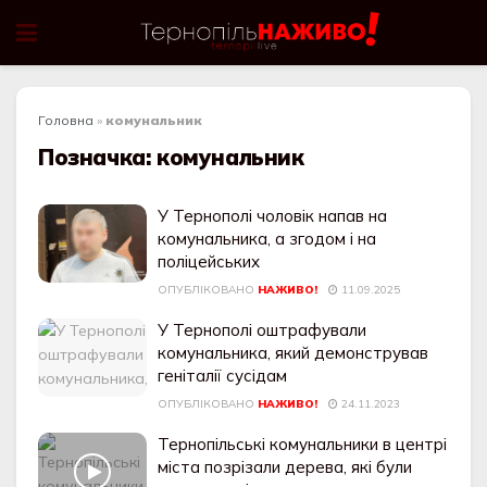
Головна
»
комунальник
Позначка:
комунальник
У Тернополі чоловік напав на
комунальника, а згодом і на
поліцейських
ОПУБЛІКОВАНО
НАЖИВО!
11.09.2025
У Тернополі оштрафували
комунальника, який демонстрував
геніталії сусідам
ОПУБЛІКОВАНО
НАЖИВО!
24.11.2023
Тернопільські комунальники в центрі
міста позрізали дерева, які були