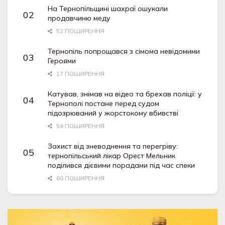
На Тернопільщині шахраї ошукали
продавчиню меду
52 ПОШИРЕННЯ
Тернопіль попрощався з сімома невідомими
Героями
17 ПОШИРЕННЯ
Катував, знімав на відео та брехав поліції: у
Тернополі постане перед судом
підозрюваний у жорстокому вбивстві
54 ПОШИРЕННЯ
Захист від зневоднення та перегріву:
тернопільський лікар Орест Мельник
поділився дієвими порадами під час спеки
60 ПОШИРЕННЯ