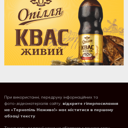
При використанні, передруку інформаційних та
фото-,відеоматеріалів сайту,
відкрите гіперпосилання
на «Тернопіль Наживо!» має міститися в першому
абзаці тексту
.
Точка зору редакції може не збігатися з точкою зору