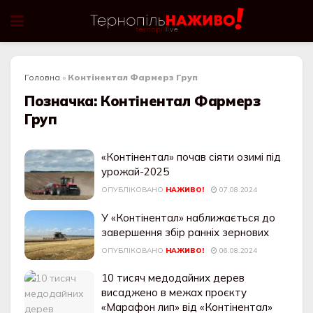
Головна
»
Контінентал Фармерз Груп
Позначка:
Контінентал Фармерз
Груп
«Контінентал» почав сіяти озимі під
урожай-2025
ОПУБЛІКОВАНО
НАЖИВО!
07.08.2024
У «Контінентал» наближається до
завершення збір ранніх зернових
ОПУБЛІКОВАНО
НАЖИВО!
06.08.2024
10 тисяч медодайних дерев
висаджено в межах проєкту
«Марафон лип» від «Контінентал»