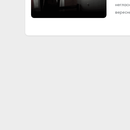
неглас
вересня