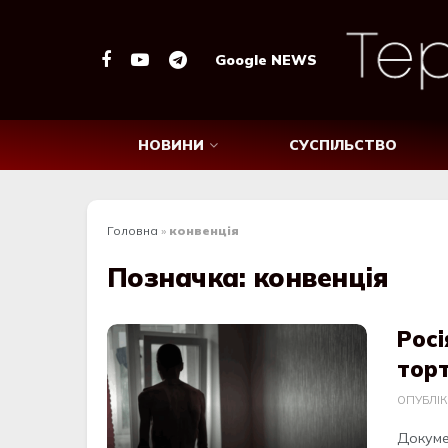
Google NEWS
НОВИНИ
СУСПІЛЬСТВО
Головна
»
конвенція
Позначка:
конвенція
Росі
тор
ОПУБЛІ
Докумен