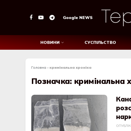
Google NEWS
НОВИНИ
СУСПІЛЬСТВО
Головна
»
кримінальна хроніка
Позначка:
кримінальна х
Кана
розс
нарк
ОПУБЛІ