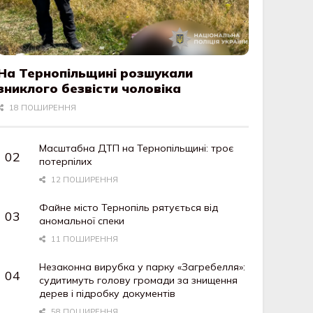
На Тернопільщині розшукали
зниклого безвісти чоловіка
18 ПОШИРЕННЯ
Масштабна ДТП на Тернопільщині: троє
потерпілих
12 ПОШИРЕННЯ
Файне місто Тернопіль рятується від
аномальної спеки
11 ПОШИРЕННЯ
Незаконна вирубка у парку «Загребелля»:
судитимуть голову громади за знищення
дерев і підробку документів
58 ПОШИРЕННЯ