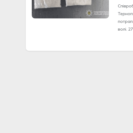
Співро
Терноп
потрап
волі. 27