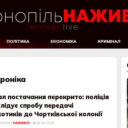
ПОЛІТИКА
ЕКОНОМІКА
КРИМІНАЛ
роніка
л постачання перекрито: поліція
лідує спробу передачі
отиків до Чортківської колонії
КОВАНО
НАЖИВО!
29.04.2026