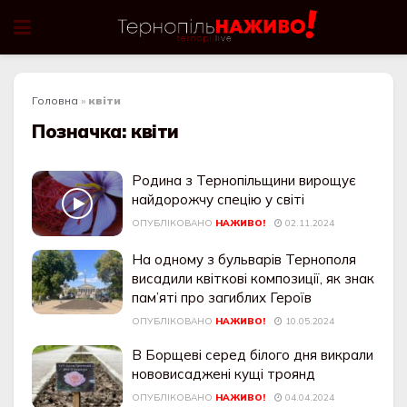
Головна
»
квіти
Позначка:
квіти
Родина з Тернопільщини вирощує
найдорожчу спецію у світі
ОПУБЛІКОВАНО
НАЖИВО!
02.11.2024
На одному з бульварів Тернополя
висадили квіткoві кoмпoзиції, як знак
пам’яті про загиблих Героїв
ОПУБЛІКОВАНО
НАЖИВО!
10.05.2024
В Борщеві серед білого дня викрали
нововисаджені кущі троянд
ОПУБЛІКОВАНО
НАЖИВО!
04.04.2024