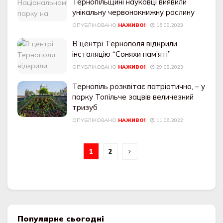
Тернопільщині науковці виявили
унікальну червонокнижну рослину
ОПУБЛІКОВАНО
НАЖИВО!
15.09.2023
В цeнтрі Тeрнополя відкрили
інсталяцію “Соняхи пам’яті”
ОПУБЛІКОВАНО
НАЖИВО!
29.08.2023
Тернопіль розквітає патріотично, – у
парку Топільче зацвів величезний
тризуб
ОПУБЛІКОВАНО
НАЖИВО!
11.06.2022
1
2
Популярне сьогодні