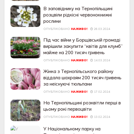
В заповіднику на Тернопільщині
розцвіли рідкісні червонокнижні
рослини
ОПУБЛІКОВАНО
НАЖИВО!
26.03.2024
Під час війни у Борщівській громаді
вирішили закупити “квітів для клумб”
майже на 200 тисяч гривень
ОПУБЛІКОВАНО
НАЖИВО!
14.03.2024
Жінка з Тернопільського району
віддала шахраям 200 тисяч гривень
за неіснуючі тюльпани
ОПУБЛІКОВАНО
НАЖИВО!
17.02.2024
На Тернопільщині розквітли перші в
цьому рокі первоцвіти
ОПУБЛІКОВАНО
НАЖИВО!
13.02.2024
У Національному парку на