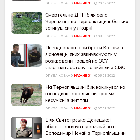
ОПУБЛІКОВАНО
НАЖИВО!
20.12.2022
Смертельне ДТП біля села
Чернихівці, на Тернопільщині: батько
загинув, син у лікарні
ОПУБЛІКОВАНО
НАЖИВО!
08.09.2022
Псевдоволонтери брати Козаки з
Лановець, яких звинувачують у
розкраданні грошей на ЗСУ
сплатили заставу та вийшли з СІЗО
ОПУБЛІКОВАНО
НАЖИВО!
06.09.2022
На Тернопільщині бик накинувся на
господиню заподіявши травми
несумісні з життям
ОПУБЛІКОВАНО
НАЖИВО!
05.07.2022
Біля Святогірська Донецької
області загинув відважний воїн
Володимир Нечай з Тернопільщини