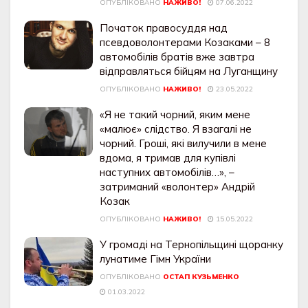
ОПУБЛІКОВАНО
НАЖИВО!
07.06.2022
Початок правосуддя над
псевдоволонтерами Козаками – 8
автомобілів братів вже завтра
відправляться бійцям на Луганщину
ОПУБЛІКОВАНО
НАЖИВО!
23.05.2022
«Я не такий чорний, яким мене
«малює» слідство. Я взагалі не
чорний. Гроші, які вилучили в мене
вдома, я тримав для купівлі
наступних автомобілів…», –
затриманий «волонтер» Андрій
Козак
ОПУБЛІКОВАНО
НАЖИВО!
15.05.2022
У громаді на Тернопільщині щоранку
лунатиме Гімн України
ОПУБЛІКОВАНО
ОСТАП КУЗЬМЕНКО
01.03.2022