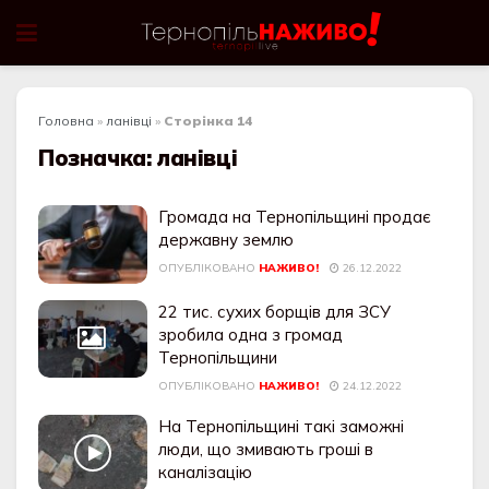
Головна
»
ланівці
»
Сторінка 14
Позначка:
ланівці
Громада на Тернопільщині продає
державну землю
ОПУБЛІКОВАНО
НАЖИВО!
26.12.2022
22 тис. сухих борщів для ЗСУ
зробила одна з громад
Тернопільщини
ОПУБЛІКОВАНО
НАЖИВО!
24.12.2022
На Тернопільщині такі заможні
люди, що змивають гроші в
каналізацію