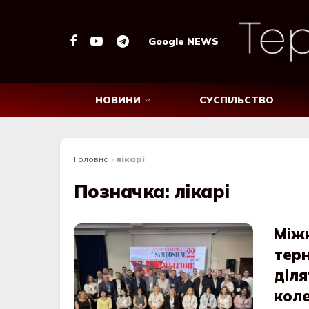
Google NEWS
НОВИНИ
СУСПІЛЬСТВО
Головна
»
лікарі
Позначка:
лікарі
Між
терн
діля
кол