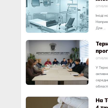
ОПУБЛІ
Іноді н
Наприкл
Для ...
Терн
прог
ОПУБЛІ
У Терно
активн
середн
області
На Т
4 ти