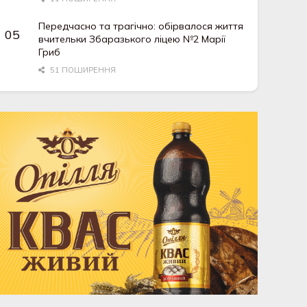
Передчасно та трагічно: обірвалося життя
вчительки Збаразького ліцею №2 Марії
Гриб
51 ПОШИРЕННЯ