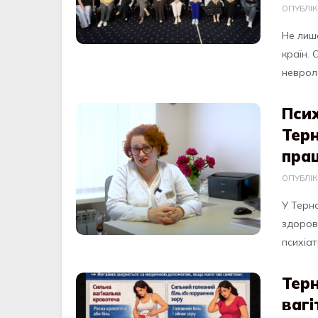
ОПУБЛІ
Не лише
країн. 
невролог
Псих
Терн
пра
ОПУБЛІ
У Терн
здоров
психіат
Терн
вагі