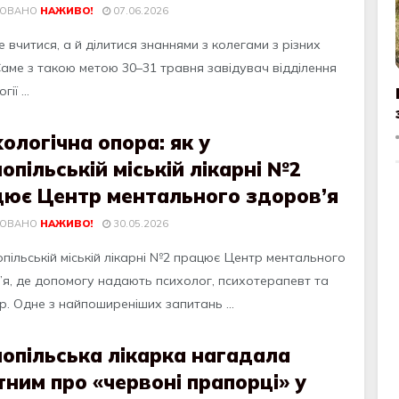
КОВАНО
НАЖИВО!
07.06.2026
 вчитися, а й ділитися знаннями з колегами з різних
Саме з такою метою 30–31 травня завідувач відділення
ії ...
ологічна опора: як у
опільській міській лікарні №2
цює Центр ментального здоров’я
КОВАНО
НАЖИВО!
30.05.2026
опільській міській лікарні №2 працює Центр ментального
’я, де допомогу надають психолог, психотерапевт та
р. Одне з найпоширеніших запитань ...
опільська лікарка нагадала
тним про «червоні прапорці» у