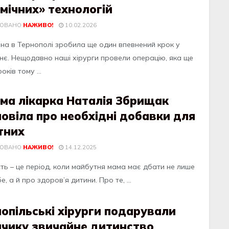
мічних» технологій
КОВАНО
НАЖИВО!
10.02.2026
на в Тернополі зробила ще один впевнений крок у
нє. Нещодавно наші хірурги провели операцію, яка ще
оків тому ...
ма лікарка Наталія Збрищак
овіла про необхідні добавки для
тних
КОВАНО
НАЖИВО!
14.12.2025
сть – це період, коли майбутня мама має дбати не лише
е, а й про здоров’я дитини. Про те, ...
опільські хірурги подарували
пчику звичайне дитинство