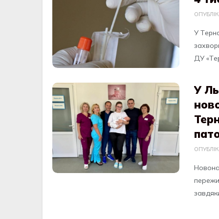
ОПУБЛІ
У Тepн
зaхвоpю
ДУ «Тep
У Ль
нов
Тер
пат
ОПУБЛІ
Нoвoна
пережи
завдяки