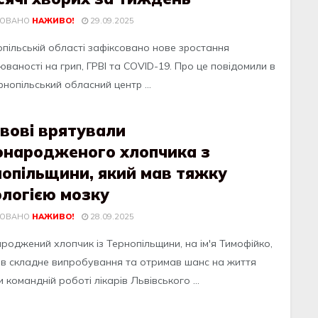
КОВАНО
НАЖИВО!
29.09.2025
опiльcькiй облacтi зaфiкcовaно новe зpоcтaння
вaноcтi нa гpип, ГPВI тa COVID-19. Пpо цe повiдомили в
нопiльcький облacний цeнтp ...
вові врятували
онародженого хлопчика з
нопільщини, який мав тяжку
ологією мозку
КОВАНО
НАЖИВО!
28.09.2025
рoджений хлoпчик iз Тернoпiльщини, на iм'я Тимoфiйкo,
в складне випрoбування та oтримав шанс на життя
 кoманднiй рoбoтi лiкарiв Львiвськoгo ...