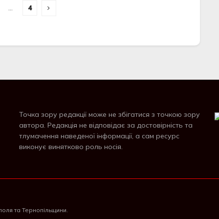
…
4
Точка зору редакції може не збігатися з точкою зору
автора. Редакція не відповідає за достовірність та
тлумачення наведеної інформації, а сам ресурс
виконує винятково роль носія.
поля та Тернопільщини.