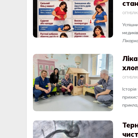
стан
ОПУБЛІ
Успішни
медиків
Лікарка
Ліка
хло
ОПУБЛІ
Історія
прихист
приклад
Терн
чист