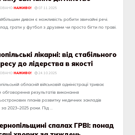
КОВАНО
НАЖИВО!
07.11.2025
айбільшим дивом є можливість робити звичайні речі.
ад, грати у футбол з друзями чи просто бігти по траві.
опільські лікарні: від стабільного
ресу до лідерства в якості
КОВАНО
НАЖИВО!
24.10.2025
пільській обласній військовій адміністрації триває
е обговорення результатів виконання
ьострокових планів розвитку медичних закладів
 за 2023–2025 роки. Під ...
ернопільщині спалах ГРВІ: понад
сячі хворих за тиждень