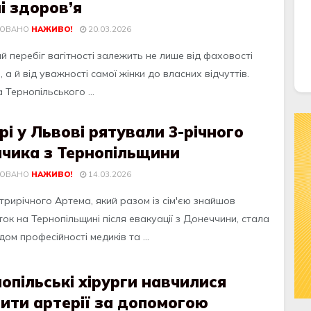
і здоров’я
КОВАНО
НАЖИВО!
20.03.2026
й перебіг вагітності залежить не лише від фаховості
, а й від уважності самої жінки до власних відчуттів.
 Тернопільського ...
рі у Львові рятували 3-річного
пчика з Тернопільщини
КОВАНО
НАЖИВО!
14.03.2026
 трирічного Артема, який разом із сім'єю знайшов
ок на Тернопільщині після евакуації з Донеччини, стала
ом професійності медиків та ...
опільські хірурги навчилися
ити артерії за допомогою