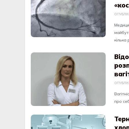
«кос
ОПУБЛІ
Медици
майбут
кілька р
Відо
розп
вагі
ОПУБЛІ
Вагітні
про себ
Терн
хло