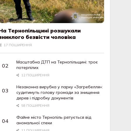
На Тернопільщині розшукали
зниклого безвісти чоловіка
17 ПОШИРЕННЯ
Масштабна ДТП на Тернопільщині: троє
потерпілих
12 ПОШИРЕННЯ
Незаконна вирубка у парку «Загребелля»:
судитимуть голову громади за знищення
дерев і підробку документів
58 ПОШИРЕННЯ
Файне місто Тернопіль рятується від
аномальної спеки
11 ПОШИРЕННЯ