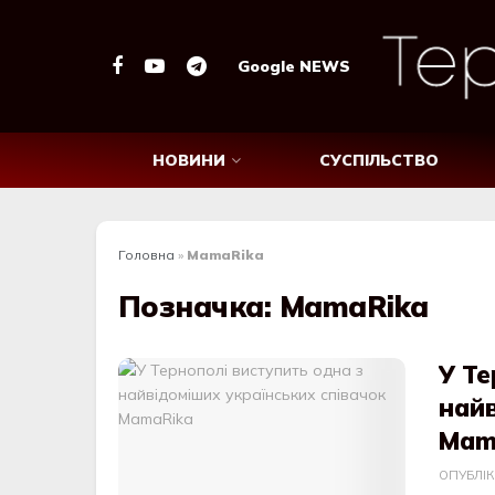
Google NEWS
НОВИНИ
СУСПІЛЬСТВО
Головна
»
MamaRika
Позначка:
MamaRika
У Те
найв
Mam
ОПУБЛІ