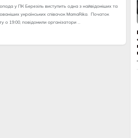
топада у ПК Березіль виступить одна з найвідоміших та
ованіших українських співачок MamaRika. Початок
у о 19:00, повідомили організатори ...