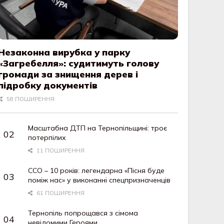
Незаконна вирубка у парку
«Загребелля»: судитимуть голову
громади за знищення дерев і
підробку документів
58 ПОШИРЕННЯ
Масштабна ДТП на Тернопільщині: троє
потерпілих
11 ПОШИРЕННЯ
ССО – 10 років: легендарна «Пісня буде
поміж нас» у виконанні спецпризначенців
61 ПОШИРЕННЯ
Тернопіль попрощався з сімома
невідомими Героями