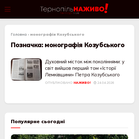
Головна
»
монографія Козубського
Позначка:
монографія Козубського
Духовний місток між поколіннями: у
світ вийшов перший том «Історії
Лемківщини» Петра Козубського
ОПУБЛІКОВАНО
НАЖИВО!
24.04.2026
Популярне сьогодні