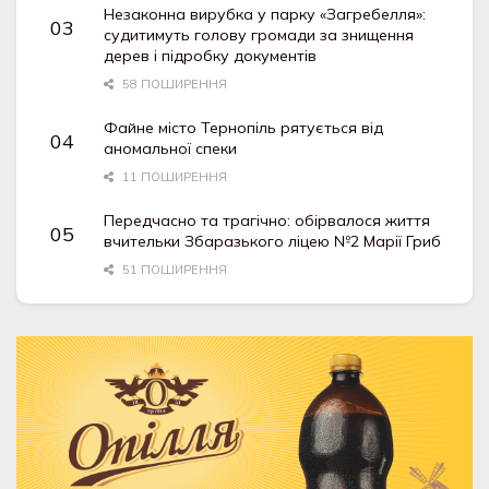
Незаконна вирубка у парку «Загребелля»:
судитимуть голову громади за знищення
дерев і підробку документів
58 ПОШИРЕННЯ
Файне місто Тернопіль рятується від
аномальної спеки
11 ПОШИРЕННЯ
Передчасно та трагічно: обірвалося життя
вчительки Збаразького ліцею №2 Марії Гриб
51 ПОШИРЕННЯ