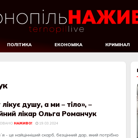
ПОЛІТИКА
ЕКОНОМІКА
КРИМІНАЛ
ук
 лікує душу, а ми – тіло», –
йний лікар Ольга Романчук
КОВАНО
НАЖИВО!
19.03.2024
я - це найцінніший скарб, безцінний дар, який потрібно