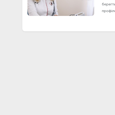
берегти
профіла