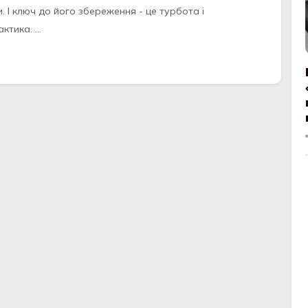
. І ключ до його збереження - це турбота і
ктика. ...