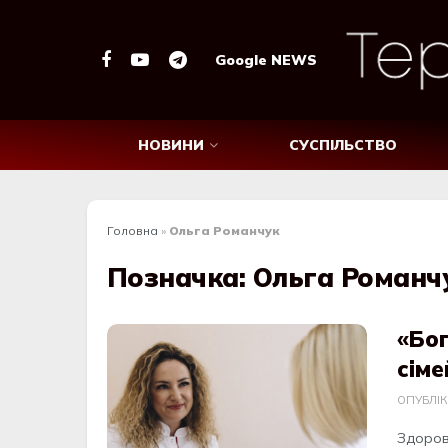
Google NEWS
НОВИНИ
СУСПІЛЬСТВО
Головна
»
Ольга Романчук
Позначка:
Ольга Романч
«Бог
сіме
ОПУБЛІ
Здоровʼ