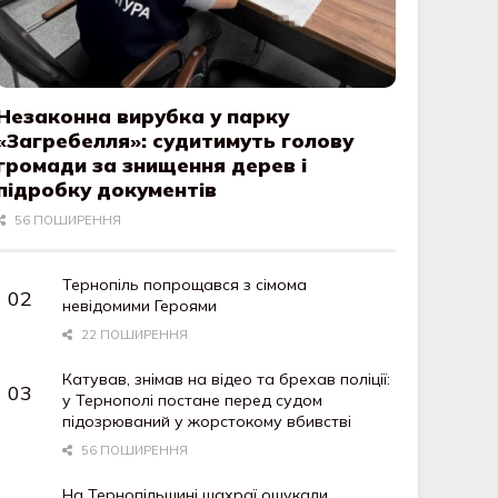
Незаконна вирубка у парку
«Загребелля»: судитимуть голову
громади за знищення дерев і
підробку документів
56 ПОШИРЕННЯ
Тернопіль попрощався з сімома
невідомими Героями
22 ПОШИРЕННЯ
Катував, знімав на відео та брехав поліції:
у Тернополі постане перед судом
підозрюваний у жорстокому вбивстві
56 ПОШИРЕННЯ
На Тернопільщині шахраї ошукали