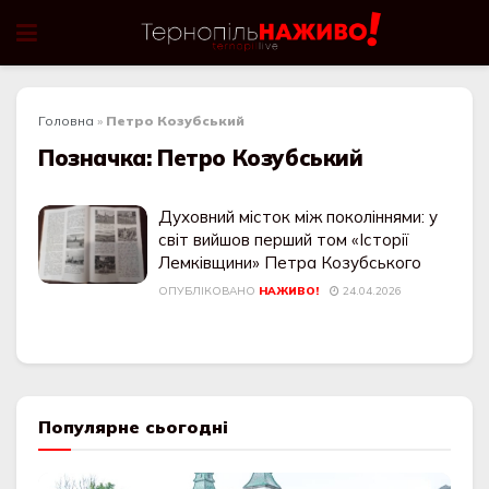
Головна
»
Петро Козубський
Позначка:
Петро Козубський
Духовний місток між поколіннями: у
світ вийшов перший том «Історії
Лемківщини» Петра Козубського
ОПУБЛІКОВАНО
НАЖИВО!
24.04.2026
Популярне сьогодні