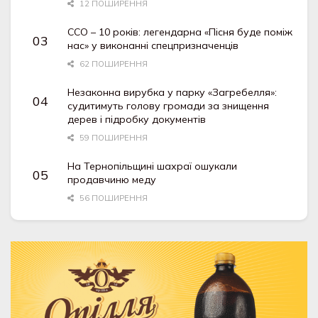
12 ПОШИРЕННЯ
ССО – 10 років: легендарна «Пісня буде поміж
нас» у виконанні спецпризначенців
62 ПОШИРЕННЯ
Незаконна вирубка у парку «Загребелля»:
судитимуть голову громади за знищення
дерев і підробку документів
59 ПОШИРЕННЯ
На Тернопільщині шахраї ошукали
продавчиню меду
56 ПОШИРЕННЯ