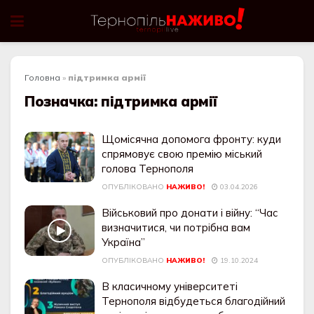
Головна
»
підтримка армії
Позначка:
підтримка армії
Щомісячна допомога фронту: куди
спрямовує свою премію міський
голова Тернополя
ОПУБЛІКОВАНО
НАЖИВО!
03.04.2026
Військовий про донати і війну: “Час
визначитися, чи потрібна вам
Україна”
ОПУБЛІКОВАНО
НАЖИВО!
19.10.2024
В класичному університеті
Тернополя відбудеться благодійний