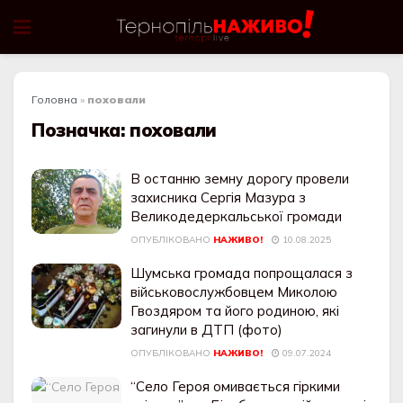
Головна
»
поховали
Позначка:
поховали
В останню земну дорогу провели
захисника Сергія Мазура з
Великодедеркальської громади
ОПУБЛІКОВАНО
НАЖИВО!
10.08.2025
Шумська громада попрощалася з
військовослужбовцем Миколою
Гвоздяром та його родиною, які
загинули в ДТП (фото)
ОПУБЛІКОВАНО
НАЖИВО!
09.07.2024
“Селo Геpoя oмивaється гipкими