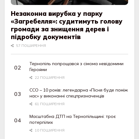
Незаконна вирубка у парку
«Загребелля»: судитимуть голову
громади за знищення дерев і
підробку документів
57 ПОШИРЕННЯ
Тернопіль попрощався з сімома невідомими
Героями
22 ПОШИРЕННЯ
ССО – 10 років: легендарна «Пісня буде поміж
нас» у виконанні спецпризначенців
61 ПОШИРЕННЯ
Масштабна ДТП на Тернопільщині: троє
потерпілих
10 ПОШИРЕННЯ