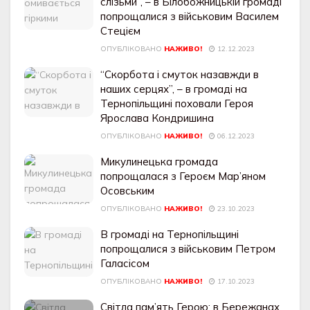
слiзьми”, – в Білобожницькій громаді
попрощалися з військовим Василем
Стецієм
ОПУБЛІКОВАНО
НАЖИВО!
12.12.2023
“Скорбота і смуток назавжди в
наших серцях”, – в громаді на
Тернопільщині поховали Героя
Ярослава Кондришина
ОПУБЛІКОВАНО
НАЖИВО!
06.12.2023
Микулинецька громада
попрощалася з Героєм Мар’яном
Осовським
ОПУБЛІКОВАНО
НАЖИВО!
23.10.2023
В громаді на Тернопільщині
попрощалися з військовим Петром
Галасісом
ОПУБЛІКОВАНО
НАЖИВО!
17.10.2023
Свiтлa пaм’ять Герою: в Беpежaнах