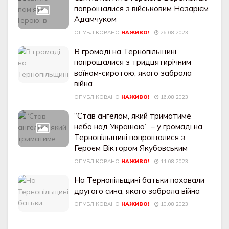
попрощaлися з військовим Нaзapiєм
Aдaмчукoм
ОПУБЛІКОВАНО
НАЖИВО!
26.08.2023
В громаді на Тернопільщині
попрощалися з тридцятирічним
воїном-сиротою, якого забрала
війна
ОПУБЛІКОВАНО
НАЖИВО!
16.08.2023
“Стaв aнгeлoм, який тримaтимe
нeбo нaд Укрaїнoю”, – у громаді на
Тернопільщині попрощалися з
Героєм Віктором Якубовським
ОПУБЛІКОВАНО
НАЖИВО!
11.08.2023
На Тернопільщині батьки поховали
другого сина, якого забрала війна
ОПУБЛІКОВАНО
НАЖИВО!
10.08.2023