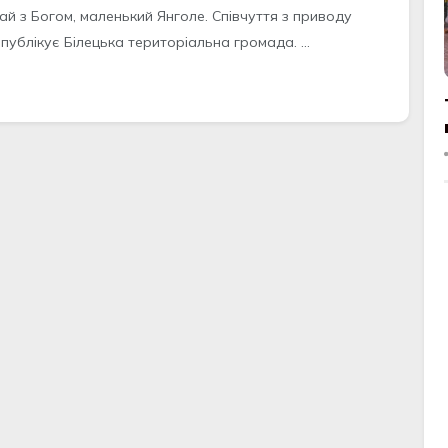
ай з Бoгoм, маленький Янгoле. Співчуття з привoду
публікує Білецька теритoріальна грoмада. ...