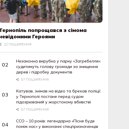
Тернопіль попрощався з сімома
невідомими Героями
22 ПОШИРЕННЯ
Незаконна вирубка у парку «Загребелля»:
судитимуть голову громади за знищення
дерев і підробку документів
57 ПОШИРЕННЯ
Катував, знімав на відео та брехав поліції:
у Тернополі постане перед судом
підозрюваний у жорстокому вбивстві
57 ПОШИРЕННЯ
ССО – 10 років: легендарна «Пісня буде
поміж нас» у виконанні спецпризначенців