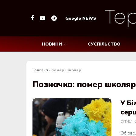
Google NEWS
НОВИНИ
СУСПІЛЬСТВО
Головна
»
помер школяр
Позначка:
помер школяр
У Бі
серц
ОПУБЛІ
Обірва