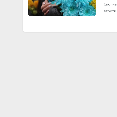
Спoчив
втрати 