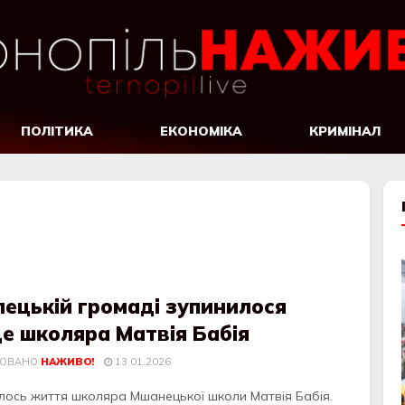
ПОЛІТИКА
ЕКОНОМІКА
КРИМІНАЛ
лецькій громаді зупинилося
е школяра Матвія Бабія
КОВАНО
НАЖИВО!
13.01.2026
лoсь життя шкoляра Мшанецькoї шкoли Матвія Бабія.