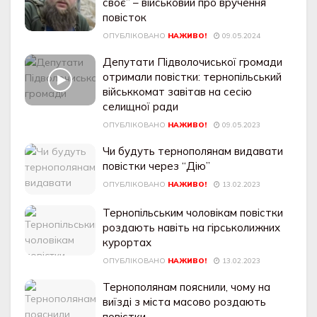
своє” – військовий про вручення
повісток
ОПУБЛІКОВАНО
НАЖИВО!
09.05.2024
Депутати Підволочиської громади
отримали повістки: тернопільський
військкомат завітав на сесію
селищної ради
ОПУБЛІКОВАНО
НАЖИВО!
09.05.2023
Чи будуть тернополянам видавати
повістки через “Дію”
ОПУБЛІКОВАНО
НАЖИВО!
13.02.2023
Тернопільським чоловікам повістки
роздають навіть на гірськолижних
курортах
ОПУБЛІКОВАНО
НАЖИВО!
13.02.2023
Тернополянам пояснили, чому на
виїзді з міста масово роздають
повістки