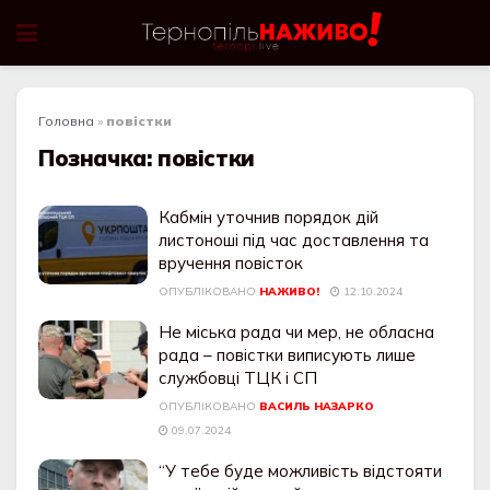
Головна
»
повістки
Позначка:
повістки
Кабмін уточнив порядок дій
листоноші під час доставлення та
вручення повісток
ОПУБЛІКОВАНО
НАЖИВО!
12.10.2024
Не міська рада чи мер, не обласна
рада – повістки виписують лише
службовці ТЦК і СП
ОПУБЛІКОВАНО
ВАСИЛЬ НАЗАРКО
09.07.2024
“У тебе буде можливість відстояти