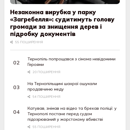
Незаконна вирубка у парку
«Загребелля»: судитимуть голову
громади за знищення дерев і
підробку документів
55 ПОШИРЕННЯ
Тернопіль попрощався з сімома невідомими
Героями
20 ПОШИРЕННЯ
На Тернопільщині шахраї ошукали
продавчиню меду
54 ПОШИРЕННЯ
Катував, знімав на відео та брехав поліції: у
Тернополі постане перед судом
підозрюваний у жорстокому вбивстві
55 ПОШИРЕННЯ