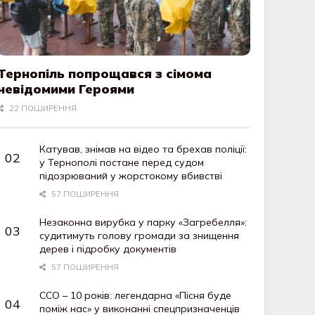
Тернопіль попрощався з сімома
невідомими Героями
22 ПОШИРЕННЯ
Катував, знімав на відео та брехав поліції:
у Тернополі постане перед судом
підозрюваний у жорстокому вбивстві
57 ПОШИРЕННЯ
Незаконна вирубка у парку «Загребелля»:
судитимуть голову громади за знищення
дерев і підробку документів
57 ПОШИРЕННЯ
ССО – 10 років: легендарна «Пісня буде
поміж нас» у виконанні спецпризначенців