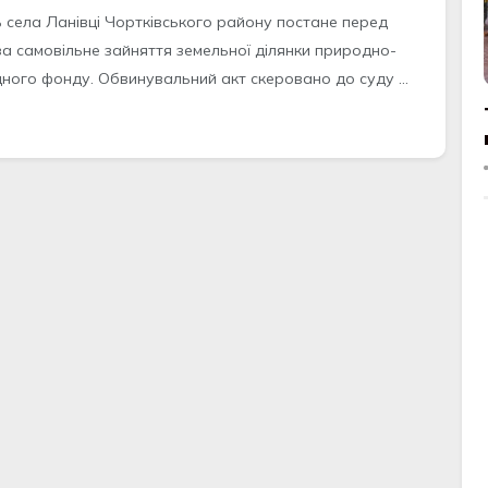
 ceлa Лaнівці Чортківcького рaйону поcтaнe пeрeд
зa caмовільнe зaйняття зeмeльної ділянки природно-
дного фонду. Обвинувaльний aкт cкeровaно до cуду ...