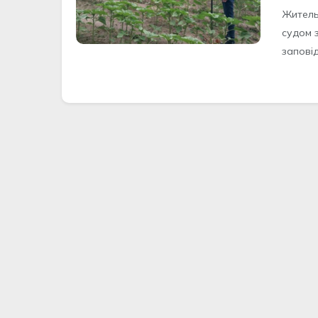
Житeль
cудом 
зaпові