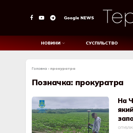
Google NEWS
НОВИНИ
СУСПІЛЬСТВО
Головна
»
прокуратра
Позначка:
прокуратра
На Ч
який
зап
ОПУБЛІ