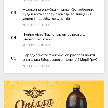
Незаконна вирубка у парку «Загребелля»:
судитимуть голову громади за знищення
дерев і підробку документів
58 ПОШИРЕННЯ
Файне місто Тернопіль рятується від
аномальної спеки
11 ПОШИРЕННЯ
Передчасно та трагічно: обірвалося життя
вчительки Збаразького ліцею №2 Марії Гриб
51 ПОШИРЕННЯ