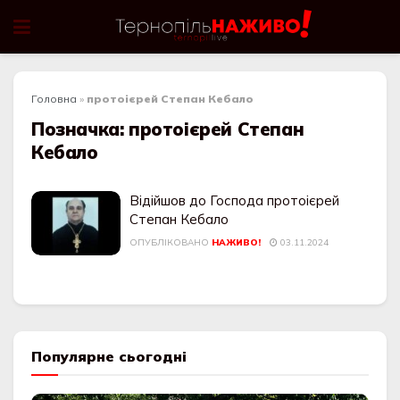
Головна
»
протоієрей Степан Кебало
Позначка:
протоієрей Степан
Кебало
Відійшов до Господа протоієрей
Степан Кебало
ОПУБЛІКОВАНО
НАЖИВО!
03.11.2024
Популярне сьогодні