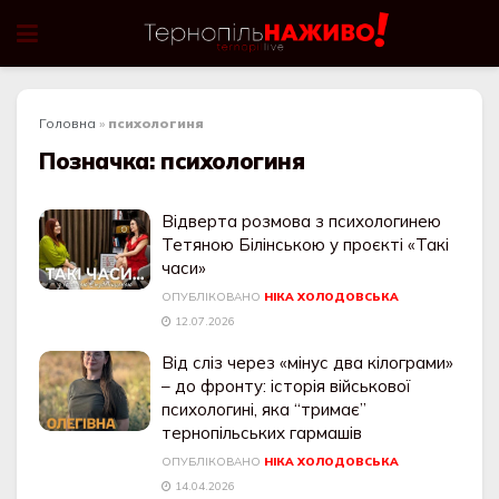
Головна
»
психологиня
Позначка:
психологиня
Відверта розмова з психологинею
Тетяною Білінською у проєкті «Такі
часи»
ОПУБЛІКОВАНО
НІКА ХОЛОДОВСЬКА
12.07.2026
Від сліз через «мінус два кілограми»
– до фронту: історія військової
психологині, яка “тримає”
тернопільських гармашів
ОПУБЛІКОВАНО
НІКА ХОЛОДОВСЬКА
14.04.2026