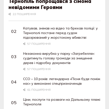
Тернопіль попрощався з сімома
невідомими Героями
22 ПОШИРЕННЯ
Катував, знімав на відео та брехав поліції: у
Тернополі постане перед судом
підозрюваний у жорстокому вбивстві
57 ПОШИРЕННЯ
Незаконна вирубка у парку «Загребелля»:
судитимуть голову громади за знищення
дерев і підробку документів
57 ПОШИРЕННЯ
ССО – 10 років: легендарна «Пісня буде поміж
нас» у виконанні спецпризначенців
61 ПОШИРЕННЯ
Ціни, послуги та розваги на Дальньому пляжі
Тернополя