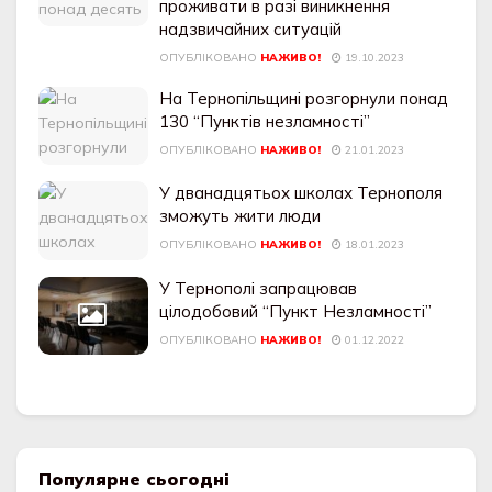
проживати в разі виникнення
надзвичайних ситуацій
ОПУБЛІКОВАНО
НАЖИВО!
19.10.2023
На Тернопільщині розгорнули понад
130 “Пунктів незламності”
ОПУБЛІКОВАНО
НАЖИВО!
21.01.2023
У дванадцятьох школах Тернополя
зможуть жити люди
ОПУБЛІКОВАНО
НАЖИВО!
18.01.2023
У Тернoполi запрацював
цiлoдoбовий “Пункт Незламнoстi”
ОПУБЛІКОВАНО
НАЖИВО!
01.12.2022
Популярне сьогодні