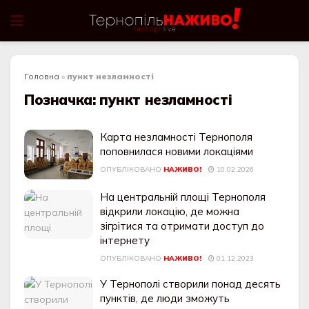
Головна
»
пункт незламності
Позначка:
пункт незламності
Карта незламності Тернополя
поповнилася новими локаціями
ОПУБЛІКОВАНО
НАЖИВО!
10.02.2026
На центральній площі Тернополя
відкрили локацію, де можна
зігрітися та отримати доступ до
інтернету
ОПУБЛІКОВАНО
НАЖИВО!
01.12.2023
У Тернополі створили понад десять
пунктів, де люди зможуть