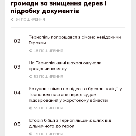
громади за знищення дерев і
підробку документів
54 ПОШИРЕННЯ
Тернопіль попрощався з сімома невідомими
Героями
18 ПОШИРЕННЯ
На Тернопільщині шахраї ошукали
продавчиню меду
53 ПОШИРЕННЯ
Катував, знімав на відео та брехав поліції: у
Тернополі постане перед судом
підозрюваний у жорстокому вбивстві
55 ПОШИРЕННЯ
Історія бійця з Тернопільщини: шлях від
дільничного до героя
15 ПОШИРЕННЯ