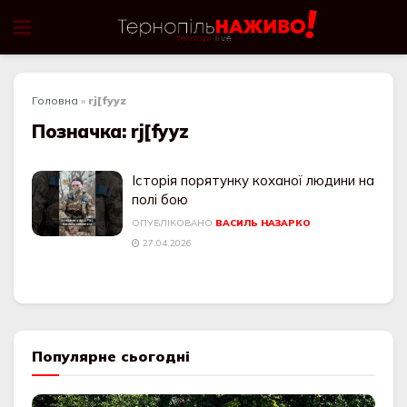
Головна
»
rj[fyyz
Позначка:
rj[fyyz
Історія порятунку коханої людини на
полі бою
ОПУБЛІКОВАНО
ВАСИЛЬ НАЗАРКО
27.04.2026
Популярне сьогодні