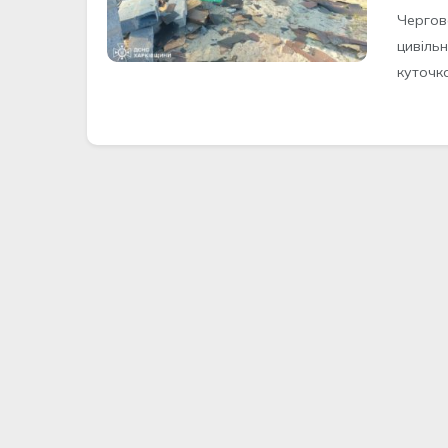
Чергов
цивільн
куточка