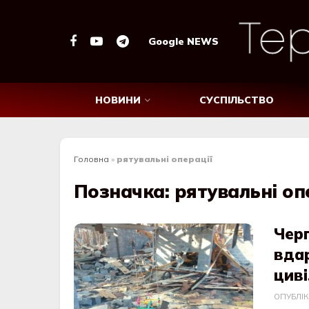
Google NEWS
НОВИНИ
СУСПІЛЬСТВО
Головна
»
рятувальні операції
Позначка:
рятувальні оп
Черг
вдар
циві
ОПУБЛІ