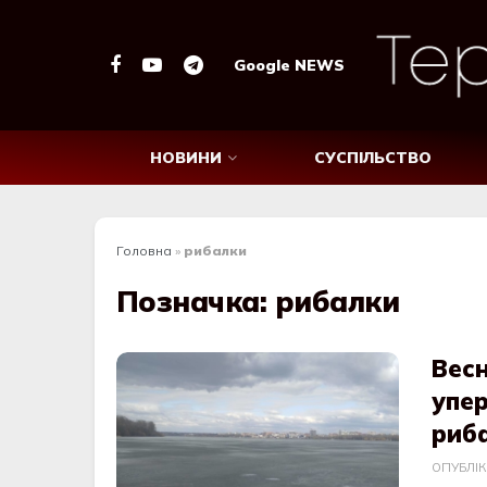
Google NEWS
НОВИНИ
СУСПІЛЬСТВО
Головна
»
рибалки
Позначка:
рибалки
Весн
упер
риб
ОПУБЛІ