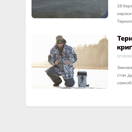
18 бер
окраси 
Тернопі
Тер
криг
ОПУБЛІ
Зимова
стан ду
самозбе