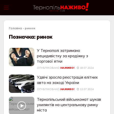
Головна
»
ринок
Позначка:
ринок
У Тернополі затримано
рецидивістку за крадіжку з
торгової ятки
ОПУБЛІКОВАНО
НАЖИВО!
18.07.2024
Удвічі зросла реєстрація елітних
авто на заході України
ОПУБЛІКОВАНО
НАЖИВО!
13.07.2024
Тернопільський військкомат шукав
ухилянтів на центральнову ринку
міста