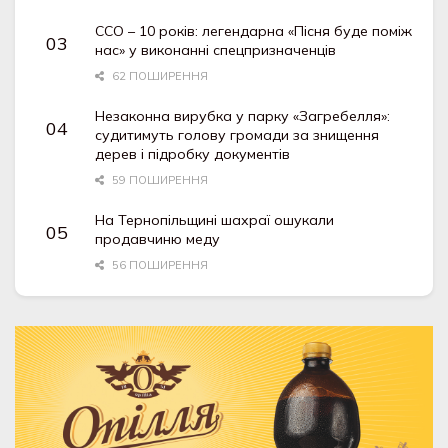
ССО – 10 років: легендарна «Пісня буде поміж
нас» у виконанні спецпризначенців
62 ПОШИРЕННЯ
Незаконна вирубка у парку «Загребелля»:
судитимуть голову громади за знищення
дерев і підробку документів
59 ПОШИРЕННЯ
На Тернопільщині шахраї ошукали
продавчиню меду
56 ПОШИРЕННЯ