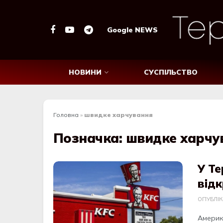
Google NEWS
НОВИНИ
СУСПІЛЬСТВО
Головна
»
швидке харчування
Позначка:
швидке харчу
У Те
відк
ОПУБЛІ
Америк