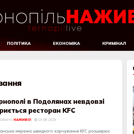
ПОЛІТИКА
ЕКОНОМІКА
КРИМІНАЛ
вання
рнополі в Подолянах невдовзі
риється ресторан KFC
КОВАНО
НАЖИВО!
14.09.2025
анська мережа швидкого харчування KFC розширює