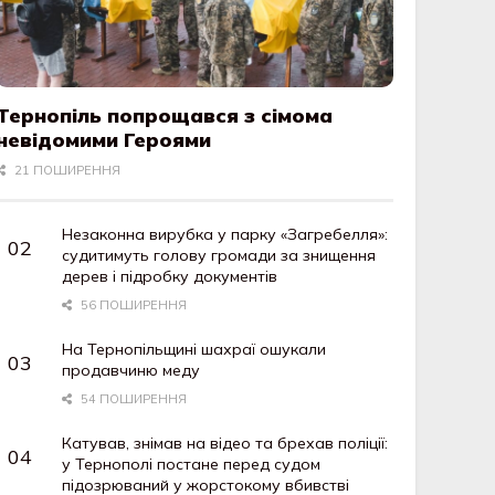
Тернопіль попрощався з сімома
невідомими Героями
21 ПОШИРЕННЯ
Незаконна вирубка у парку «Загребелля»:
судитимуть голову громади за знищення
дерев і підробку документів
56 ПОШИРЕННЯ
На Тернопільщині шахраї ошукали
продавчиню меду
54 ПОШИРЕННЯ
Катував, знімав на відео та брехав поліції:
у Тернополі постане перед судом
підозрюваний у жорстокому вбивстві