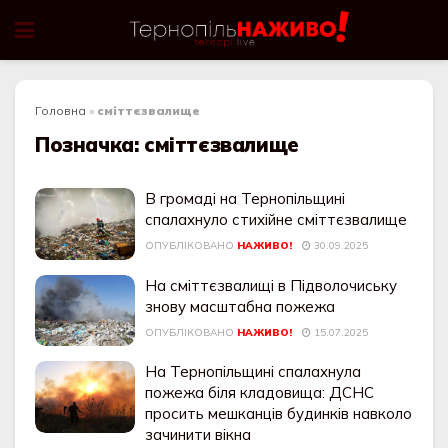
Головна
»
сміттєзвалище
Позначка:
сміттєзвалище
В громаді на Тернопільщині
спалахнуло стихійне сміттєзвалище
ОПУБЛІКОВАНО
НАЖИВО!
30.09.2025
На сміттєзвалищі в Підволочиську
знову масштабна пожежа
ОПУБЛІКОВАНО
НАЖИВО!
15.07.2025
На Тернопільщині спалахнула
пожежа біля кладовища: ДСНС
просить мешканців будинків навколо
зачинити вікна