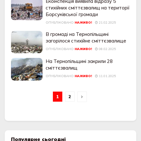
Екоінспекція виявила відразу 5
стихійних сміттєзвалищ на території
Борсуківської громади
ОПУБЛІКОВАНО
НАЖИВО!
21.02.2025
В громаді на Тернопільщині
загорілося стихійне сміттєзвалище
ОПУБЛІКОВАНО
НАЖИВО!
08.02.2025
На Тернопільщині закрили 28
сміттєзвалищ
ОПУБЛІКОВАНО
НАЖИВО!
11.01.2025
1
2
Популярне сьогодні