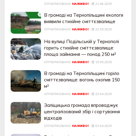
ОПУБЛІКОВАНО
НАЖИВО!
21.06.2025
В громаді на Тернопільщині екологи
виявили стихійне сміттєзвалище
ОПУБЛІКОВАНО
НАЖИВО!
22.05.2025
На вулиці Подільській у Тернополі
горить стихійне сміттєзвалище:
площа займання — понад 250 м²
ОПУБЛІКОВАНО
НАЖИВО!
15.05.2025
В громаді на Тернопільщині горіло
сміттєзвалище: вогонь охопив 150
м²
ОПУБЛІКОВАНО
НАЖИВО!
23.04.2025
Заліщицька громада впроваджує
централізований збір і сортування
відходів
ОПУБЛІКОВАНО
НАЖИВО!
03.04.2025