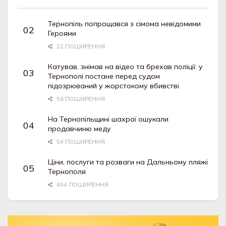
Тернопіль попрощався з сімома невідомими
Героями
22 ПОШИРЕННЯ
Катував, знімав на відео та брехав поліції: у
Тернополі постане перед судом
підозрюваний у жорстокому вбивстві
56 ПОШИРЕННЯ
На Тернопільщині шахраї ошукали
продавчиню меду
54 ПОШИРЕННЯ
Ціни, послуги та розваги на Дальньому пляжі
Тернополя
494 ПОШИРЕННЯ