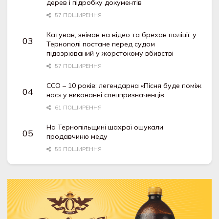
дерев і підробку документів
57 ПОШИРЕННЯ
Катував, знімав на відео та брехав поліції: у
Тернополі постане перед судом
підозрюваний у жорстокому вбивстві
57 ПОШИРЕННЯ
ССО – 10 років: легендарна «Пісня буде поміж
нас» у виконанні спецпризначенців
61 ПОШИРЕННЯ
На Тернопільщині шахраї ошукали
продавчиню меду
55 ПОШИРЕННЯ