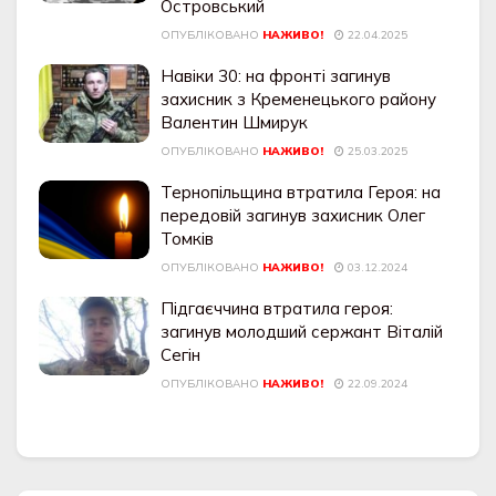
Островський
ОПУБЛІКОВАНО
НАЖИВО!
22.04.2025
Навіки 30: на фронті загинув
захисник з Кременецького району
Валентин Шмирук
ОПУБЛІКОВАНО
НАЖИВО!
25.03.2025
Тернопільщина втратила Героя: на
передовій загинув захисник Олег
Томків
ОПУБЛІКОВАНО
НАЖИВО!
03.12.2024
Підгаєччина втратила героя:
загинув молодший сержант Віталій
Сегін
ОПУБЛІКОВАНО
НАЖИВО!
22.09.2024