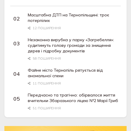
Масштабна ДТП на Тернопільщині: троє
потерпілих
12 ПОШИРЕННЯ
Незаконна вирубка у парку «Загребелля»:
судитимуть голову громади за знищення
дерев і підробку документів
58 ПОШИРЕННЯ
Файне місто Тернопіль рятується від
аномальної спеки
11 ПОШИРЕННЯ
Передчасно та трагічно: обірвалося життя
вчительки Збаразького ліцею №2 Марії Гриб
51 ПОШИРЕННЯ