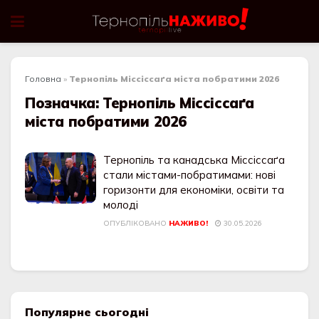
Головна
»
Тернопіль Міссіссаґа міста побратими 2026
Позначка:
Тернопіль Міссіссаґа
міста побратими 2026
Тернопіль та канадська Міссіссаґа
стали містами-побратимами: нові
горизонти для економіки, освіти та
молоді
ОПУБЛІКОВАНО
НАЖИВО!
30.05.2026
Популярне сьогодні