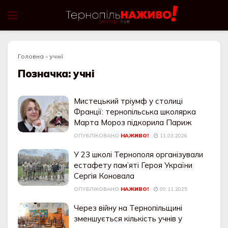
Головна
»
учні
Позначка:
учні
Мистецький тріумф у столиці
Франції: тернопільська школярка
Марта Мороз підкорила Париж
ОПУБЛІКОВАНО
НАЖИВО!
11.03.2026
У 23 школі Тернополя організували
естафету пам’яті Героя України
Сергія Коновала
ОПУБЛІКОВАНО
НАЖИВО!
09.11.2025
Через війну на Тернопільщині
зменшується кількість учнів у