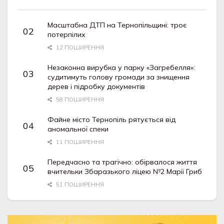
Масштабна ДТП на Тернопільщині: троє
потерпілих
12 ПОШИРЕННЯ
Незаконна вирубка у парку «Загребелля»:
судитимуть голову громади за знищення
дерев і підробку документів
58 ПОШИРЕННЯ
Файне місто Тернопіль рятується від
аномальної спеки
11 ПОШИРЕННЯ
Передчасно та трагічно: обірвалося життя
вчительки Збаразького ліцею №2 Марії Гриб
51 ПОШИРЕННЯ