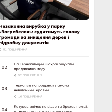
Незаконна вирубка у парку
«Загребелля»: судитимуть голову
громади за знищення дерев і
підробку документів
51 ПОШИРЕННЯ
На Тернопільщині шахраї ошукали
продавчиню меду
52 ПОШИРЕННЯ
Тернопіль попрощався з сімома
невідомими Героями
16 ПОШИРЕННЯ
Катував, знімав на відео та брехав поліції:
у Тернополі постане перед судом