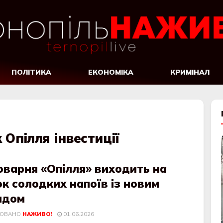
ПОЛІТИКА
ЕКОНОМІКА
КРИМІНАЛ
Опілля інвестиції
оварня «Опілля» виходить на
к солодких напоїв із новим
ндом
КОВАНО
НАЖИВО!
01.06.2026