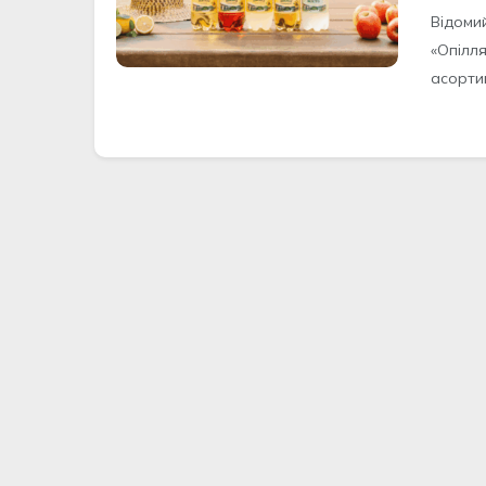
Відоми
«Опілл
асортим