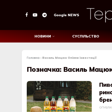
Google NEWS
НОВИНИ
СУСПІЛЬСТВО
Головна
»
Василь Мацюк Опілля інвестиції
Позначка:
Василь Мацюк 
Пив
рино
бре
ОПУБЛІ