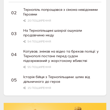
Тернопіль попрощався з сімома невідомими
Героями
20 ПОШИРЕННЯ
На Тернопільщині шахраї ошукали
продавчиню меду
54 ПОШИРЕННЯ
Катував, знімав на відео та брехав поліції: у
Тернополі постане перед судом
підозрюваний у жорстокому вбивстві
55 ПОШИРЕННЯ
Історія бійця з Тернопільщини: шлях від
дільничного до героя
15 ПОШИРЕННЯ