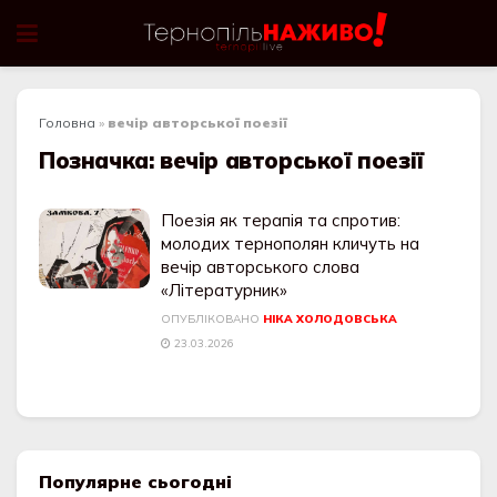
Головна
»
вечір авторської поезії
Позначка:
вечір авторської поезії
Поезія як терапія та спротив:
молодих тернополян кличуть на
вечір авторського слова
«Літературник»
ОПУБЛІКОВАНО
НІКА ХОЛОДОВСЬКА
23.03.2026
Популярне сьогодні